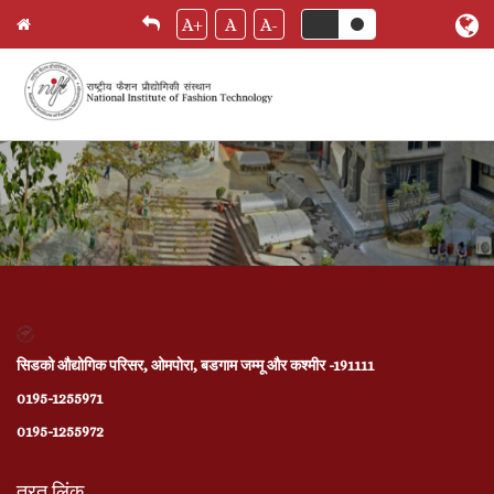
Skip
A+
A
A-
मुख पृष्ठ
Breadcrumb
to
main
content
सिडको औद्योगिक परिसर, ओमपोरा, बडगाम जम्मू और कश्मीर -191111
0195-1255971
0195-1255972
तुरत लिंक