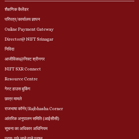
शैक्षणिक कैलेंडर
परिपत्र/कार्यालय ज्ञापन
Online Payment Gateway
Director@ NIFT Srinagar
निविदा
आजीविका@निफ़्ट श्रीनगर
NIFT SXR Connect
Resource Centre
गेस्ट हाउस बुकिंग
छात्र मामले
राजभाषा कॉर्नर/Rajbhasha Corner
आंतरिक अनुपालन समिति (आईसीसी)
सूचना का अधिकार अधिनियम
प्राय: पूछे जाने वाले प्रश्‍न