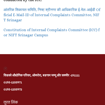
आंतरिक शिकायत समिति, निफ्ट श्रीनगर की आधिकारिक ई-मेल-आईडी Of
ficial E-Mail-ID of Internal Complaints Committee, NIF
T Srinagar
Constitution of Internal Complaints Committee (ICC) f
or NIFT Srinagar Campus
सिडको औद्योगिक परिसर, ओमपोरा, बडगाम जम्मू और कश्मीर -191111
0195-1255971
0195-1255972
तुरत लिंक