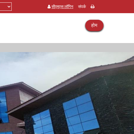
सीएमएस लॉगिन
संपर्क
होम