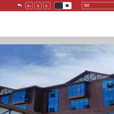
Select
A+
A
A-
your
language