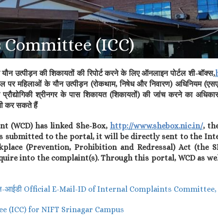
s Committee (ICC)
र यौन उत्पीड़न की शिकायतों की रिपोर्ट करने के लिए ऑनलाइन पोर्टल शी-बॉक्स,
्यस्थल पर महिलाओं के यौन उत्पीड़न (रोकथाम, निषेध और निवारण) अधिनियम 
प्रौद्योगिकी श्रीनगर के पास शिकायत (शिकायतों) की जांच करने का अधिकार क्ष
ी कर सकते हैं
nt (WCD) has linked She-Box,
http://www.shebox.nic.in/
, th
submitted to the portal, it will be directly sent to the I
ce (Prevention, Prohibition and Redressal) Act (the SH 
quire into the complaint(s). Through this portal, WCD as w
ई-मेल-आईडी Official E-Mail-ID of Internal Complaints Committee
ee (ICC) for NIFT Srinagar Campus