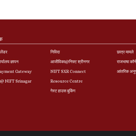
ंक
लेंडर
निविदा
छात्र मामले
र्यालय ज्ञापन
आजीविका@निफ़्ट श्रीनगर
राजभाषा कॉ
Payment Gateway
NIFT SXR Connect
आंतरिक अनु
r@ NIFT Srinagar
Resource Centre
गेस्ट हाउस बुकिंग