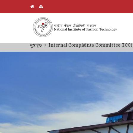
Skip
Internal Complaints Committee (ICC)
मुख पृष्ठ
Breadcrumb
to
main
content