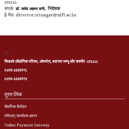
191111
संपर्क:
, निदेशक
डॉ. जावेद अहमद वानी
ई-मेल: director.srinagar@nift.ac.in
सिडको औद्योगिक परिसर, ओमपोरा, बडगाम जम्मू और कश्मीर -191111
0195-1255971
0195-1255972
तुरत लिंक
शैक्षणिक कैलेंडर
परिपत्र/कार्यालय ज्ञापन
Online Payment Gateway