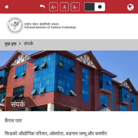
A+
A
A-
Skip
संपर्क
मुख पृष्ठ
Breadcrumb
to
main
content
संपर्क
कैंपस पता
सिडको औद्योगिक परिसर, ओमपोरा, बडगाम जम्मू और कश्मीर