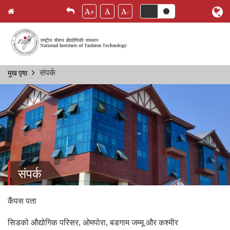
A+
A
A-
Skip
संपर्क
मुख पृष्ठ
Breadcrumb
to
main
content
संपर्क
कैंपस पता
सिडको औद्योगिक परिसर, ओमपोरा, बडगाम जम्मू और कश्मीर