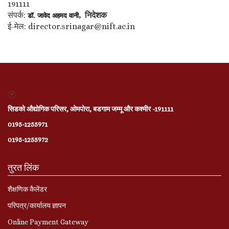
191111
संपर्क:
, निदेशक
डॉ. जावेद अहमद वानी
ई-मेल: director.srinagar@nift.ac.in
सिडको औद्योगिक परिसर, ओमपोरा, बडगाम जम्मू और कश्मीर -191111
0195-1255971
0195-1255972
तुरत लिंक
शैक्षणिक कैलेंडर
परिपत्र/कार्यालय ज्ञापन
Online Payment Gateway