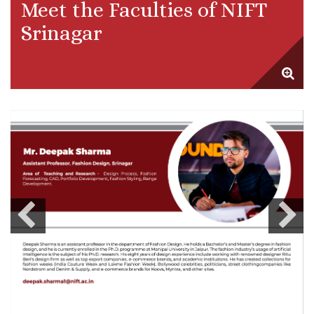
Meet the Faculties of NIFT
Srinagar