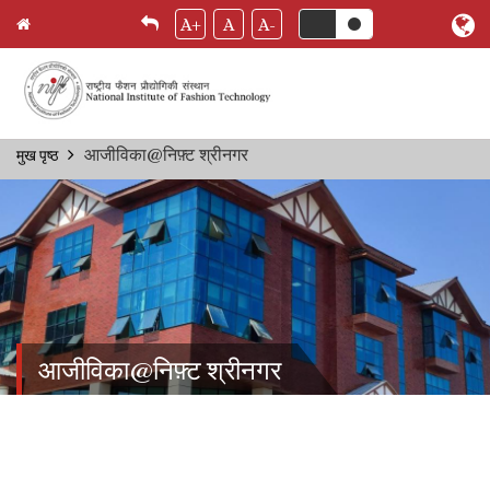
A+
A
A-
Skip
आजीविका@निफ़्ट श्रीनगर
मुख पृष्ठ
Breadcrumb
to
main
content
आजीविका@निफ़्ट श्रीनगर