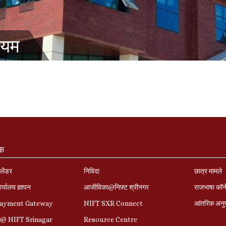
ियम
ंक
लेंडर
निविदा
छात्र मामले
र्यालय ज्ञापन
आजीविका@निफ़्ट श्रीनगर
राजभाषा कॉ
Payment Gateway
NIFT SXR Connect
आंतरिक अनु
r@ NIFT Srinagar
Resource Centre