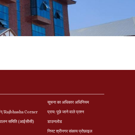
सूचना का अधिकार अधिनियम
र्नर/Rajbhasha Corner
प्राय: पूछे जाने वाले प्रश्‍न
पालन समिति (आईसीसी)
डाउनलोड
निफ्ट श्रीनगर संकाय प्रोफ़ाइल