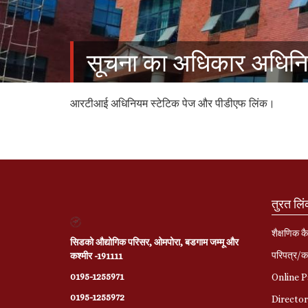
सूचना का अधिकार अधिन
आरटीआई अधिनियम स्टेटिक पेज और पीडीएफ लिंक।
तुरत लि
शैक्षणिक कै
सिडको औद्योगिक परिसर, ओमपोरा, बडगाम जम्मू और
परिपत्र/का
कश्मीर -191111
0195-1255971
Online 
0195-1255972
Directo