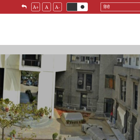
Select
A+
A
A-
your
language