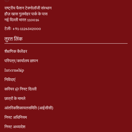
राष्ट्रीय फैशन टेक्नोलॉजी संस्थान
हौज़ खास गुलमोहर पार्क के पास
नई दिल्ली भारत 110016
टेलीः +91-1126542000
तुरत लिंक
शैक्षणिक कैलेंडर
परिपत्र/कार्यालय ज्ञापन
Internship
निविदाएं
करियर @ निफ्ट दिल्ली
छात्रों के मामले
आंतरिकशिकायतसमिति (आईसीसी)
निफ्ट अधिनियम
निफ्ट अध्‍यादेश