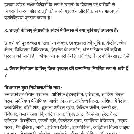
इसका उद्देश्य सक्षम पेशेवरों के रूप में छात्रों के विकास पर बारीकी से
निगरानी करना और छात्रों को उनके प्रदर्शन और विकास पर महत्वपूर्ण
प्रतिक्रिया प्रदान करना है।
छात्रों के लिए सेवाओं के संदर्भ में कैम्पस में क्या सुविधाएं उपलब्ध हैं
3.
?
छात्रों को पुस्तकालय (संसाधन केंद्र)
छात्रावास की सुविधा
कैंटीन
खेल
,
,
,
क्षेत्र
चिकित्सा चिकित्सक
इंटरनेट के उपयोग
और परिवहन की सुविधा
,
,
,
प्रदान की जाती है। अधिक जानकारी के लिए विशिष्ट केंद्र की वेबसाइट देखें
कैंपस नियोजन के लिए किस प्रकार की कम्पनिया नियमित रूप से अति हैं
4.
?
विभागवार कुछ नियोक्ताओं के नाम :
स्नातकोत्तर-फैशन प्रबंधन : अभिषेक इंडस्ट्रीज
एडिडास
आदित्य बिरला
,
,
ग्रुप
अमेरिकन पैसिफिक
आर्थर एंडरसन
अरविन्द मिल्स
आशिमा
बेनेटोन
,
,
,
,
,
,
ब्लैकबेर्रिस
बॉडी शॉप
बुसाना अपैरल ग्रुप
कैल्विन क्लीन
कैनरी ब्लू
,
,
,
,
,
कैरेफ़ोर
कलर प्लस
क्रिएटिव ग्रुप
क्रिएटनेट
देबेन्हेम्स
ईस्ट वेस्ट
,
,
,
,
,
,
एस्प्रिट
फैबइंडिया
एफसी यूके
फ़ेडरेटेड ग्रुप
फ्रांसिस वैजियरग
फ्यूचर
,
,
,
,
,
ग्रुप
गैप इंडिया
जीवो
इंडियन टेर्रिन
इनफ़ोसिस
आईटीसी विल्स लाइफ
,
,
,
,
,
स्टाइल
जेडब्ल्यूटी
कोटोंस
लकोस्टे
लैंडमार्क
लेविस
ली एंड फुंग
,
,
,
,
,
,
,