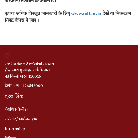
परिवर्तन/संशोधन के अधीन हैं।
कृपया अधिक विस्तृत जानकारी के लिए
देखें या निकटतम
www.nift.ac.in
निफ्ट कैंपस में जाएं।
राष्ट्रीय फैशन टेक्नोलॉजी संस्थान
हौज़ खास गुलमोहर पार्क के पास
नई दिल्ली भारत 110016
टेलीः +91-1126542000
तुरत लिंक
शैक्षणिक कैलेंडर
परिपत्र/कार्यालय ज्ञापन
Internship