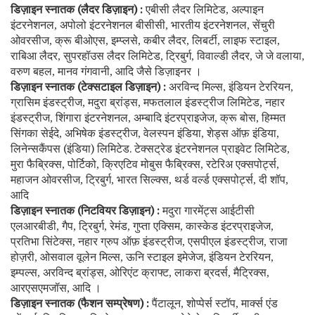
डिज़ाइन स्नातक (लैदर डिज़ाइन) :
एबीसी लैदर लिमिटेड
अल्पाइन
,
इंटरनेशनल
अपोलो इंटरनेशनल बीसीसी
भारतीय इंटरनेशनल
सेंचुरी
,
,
,
ओवरसीज
क्रू बीओएस
इम्प्लसे
कबीर लैदर
लिबर्टी
लाइफ स्टाइल
,
,
,
,
,
,
राबिआ लैदर
सुपरहॉउस लैदर लिमिटेड
ट्रिबुर्ग
विवाल्डी लैदर
जे जे वलाया
,
,
,
,
,
वरुण बहल
मानव गंगवानी
आदि जैसे डिज़ाइनर ।
,
,
डिज़ाइन स्नातक (टेक्सटाइल डिज़ाइन) :
अरविन्द मिल्स
इंडियन टेररियन
,
,
ग्रासिम इंडस्ट्रीज
मदुरा ब्रांड्स
मफतलाल इंडस्ट्रीज लिमिटेड
नहार
,
,
,
इंडस्ट्रीज
शिंगारा इंटरनेशनल
अम्बादि इंटरप्राइजेज
क्रू बोस
हिम्मत
,
,
,
,
सिंगका सेईदे
अभिषेक इंडस्ट्रीज
वेलस्पन इंडिया
शेड्स ऑफ़ इंडिया
,
,
,
,
लिनेन्सकैंपस (इंडिया) लिमिटेड. टेक्सट्रेड इंटरनेशनल प्राइवेट लिमिटेड
,
मुरा फैब्रिक्स
पोर्टिको
क्रिएटिव मोबुस फैब्रिक्स
रटेरिअ एक्सपोर्ट्स
,
,
,
,
महाजन ओवरसीज
ट्रिबुर्ग
भारत सिल्क्स
थर्ड वर्ल्ड एक्सपोर्ट्स
दी शॉप
,
,
,
,
,
आदि
डिज़ाइन स्नातक (निटवियर डिज़ाइन) :
मदुरा गारमेंट्स आईटीसी
एलआरबीडी
गैप
ट्रिबुर्ग
रेमंड
गुप्ता एक्सिम
कास्केड इंटरप्राइजेज
,
,
,
,
,
,
प्रतिभा सिंटेक्स
नहार ग्रुप ऑफ़ इंडस्ट्रीज
एसपीएल इंडस्ट्रीज
राजा
,
,
,
होज़री
ओसवाल वूलेन मिल्स
ऊनि स्टाइल इमेजेज
इंडियन टेररियन
,
,
,
,
इम्पल्स
अरविन्द ब्रांड्स
ओरिएंट क्राफ्ट
लाकरा ब्रदर्स
मैट्रिक्स
,
,
,
,
,
आरएसएमजॉस
आदि ।
,
डिज़ाइन स्नातक (फैशन सम्प्रेषण) :
पैंटालून
शोप्पेर्स स्टॉप
मार्क्स एंड
,
,