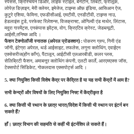
स्पेंसर्स
क्रिस्चियन डिओर
लाइफ स्टाइल
बेनेटोन
लिबर्टी
फ्रीलूक
,
,
,
,
,
,
लोपेज़ डिज़ाइन
मेरी क्लेयर
इमेजेज
टाइम्स ऑफ़ इंडिया
आसिआन ऐज
,
,
,
,
,
कुटुरे एशिया
फेमिना
एफडीसीआई
एमटीवी
एनडीटीवी
टाइम्स नाउ
,
,
,
,
,
,
हेडलाइंस टुडे
परफेक्ट रिलेशन्स
विजक्राफ्ट
ओगिल्वी एंड माथेर
लिंटास
,
,
,
,
,
मदुरा गारमेंट्स
एनकंपास इवेंट्स
वोग
क्रिएटिव क्रेस्ट
जेडब्ल्यूटी
,
,
,
,
,
आईसी
तनिष्क आदि ।
,
फैशन टेक्नोलॉजी स्नातक (अपेरल प्रोडक्शन) :
पोकरण ग्रुप
गिनी एंड
,
जॉनी
इंटेग्रा अपेरल
थर्ड आईसाइट
तफलेस
लगुना क्लोथिंग
एवाईएन
,
,
,
,
,
एक्सेसरीज(होंग कॉंग)
पैंटालून
आईटीसी एलआरबीडी
कलर प्लस
,
,
,
,
सेलिब्रिटी फैशन
अमाबत्तूर क्लोथिंग कंपनी
एलटी कार्ले
आरएमएक्स जॉस
,
,
,
,
टेक्सपोर्ट सिंडिकेट
गोकलदास एक्सपोर्ट्स आदि ।
,
क्या नियुक्ति किसी विशेष केंद्र पर केंद्रित है या यह सभी केंद्रों में आम है
5.
?
सभी केन्द्रों और विषयों के लिए नियुक्ति निफ्ट में केंद्रीकृत है
क्या किसी भी स्थान के छात्र भारत/विदेश में किसी भी स्थान पर इंटर्न बन
6.
सकते हैं
?
हाँ। छात्र विभाग की सहमति से कहीं भी इंटर्नशिप ले सकते हैं।