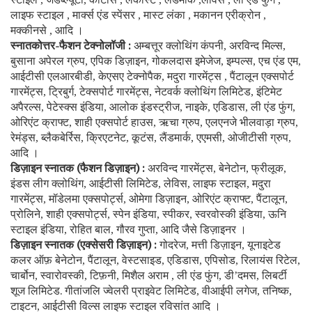
लाइफ स्टाइल
मार्क्स एंड स्पेंसर
मास्ट लंका
मकानन एरीक्रोन
,
,
,
,
मक्कीनसे
आदि ।
,
स्नातकोत्तर-फैशन टेक्नोलॉजी :
अम्बत्तूर
क्लोथिंग कंपनी
अरविन्द मिल्स
,
,
बुसाना अपेरल ग्रुप
एपिक डिज़ाइन
गोकलदास इमेजेज
इम्पल्स
एच एंड एम
,
,
,
,
,
आईटीसी एलआरबीडी
केएसए टेक्नोपैक
मदुरा गारमेंट्स
पैंटालून एक्सपोर्ट
,
,
,
गारमेंट्स
ट्रिबुर्ग
टेक्सपोर्ट गारमेंट्स
नेटवर्क क्लोथिंग लिमिटेड
इंटिमेट
,
,
,
,
अपैरल्स
पेटेस्क्स इंडिया
आलोक इंडस्ट्रीज
नाइके
एडिडास
ली एंड फुंग
,
,
,
,
,
,
ओरिएंट क्राफ्ट
शाही एक्सपोर्ट हाउस
ऋचा ग्रुप
एलएनजे भीलवाड़ा ग्रुप
,
,
,
,
रेमंड्स
ब्लैकबेर्रिस
क्रिएटनेट
कूटंस
लैंडमार्क
एएमसी
ओजीटीसी ग्रुप
,
,
,
,
,
,
,
आदि ।
डिज़ाइन स्नातक (फैशन डिज़ाइन) :
अरविन्द गारमेंट्स
बेनेटोन
फ्रीलूक
,
,
,
इंडस लीग क्लोथिंग
आईटीसी लिमिटेड
लेविस
लाइफ स्टाइल
मदुरा
,
,
,
,
गारमेंट्स
मॉडेलमा एक्सपोर्ट्स
ओमेगा डिज़ाइन
ओरिएंट क्राफ्ट
पैंटालून
,
,
,
,
,
प्रोलिने
शाही एक्सपोर्ट्स
स्पेन इंडिया
स्पीकर
स्वरवोस्की इंडिया
ऊनि
,
,
,
,
,
स्टाइल इंडिया
रोहित बाल
गौरव गुप्ता
आदि जैसे डिज़ाइनर ।
,
,
,
डिज़ाइन स्नातक (एक्सेसरी डिज़ाइन) :
गोदरेज
मत्ती डिज़ाइन
यूनाइटेड
,
,
कलर ऑफ़ बेनेटोन
पैंटालून
वेस्टसाइड
एडिडास
एपिसोड
रिलायंस रिटेल
,
,
,
,
,
,
चार्बोन
स्वारोवस्की
टिफ़नी
मिशैल अराम
ली एंड फुंग
डी
दमस
लिबर्टी
,
,
,
,
,
’
,
शूज लिमिटेड. गीतांजलि ज्वेलरी प्राइवेट लिमिटेड
वीआईपी लगेज
तनिष्क
,
,
,
टाइटन
आईटीसी विल्स लाइफ स्टाइल रविसांत आदि ।
,