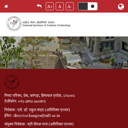
Skip
A+
A
A-
मुख पृष्ठ
Breadcrumb
to
main
content
निफ्ट परिसर, छेब, कांगड़ा, हिमाचल प्रदेश, 176001
टेलीफोन: +91-1892-260872
निदेशक : प्रो. डॉ. राहुल चंद्रा (अतिरिक्त प्रभार)
ईमेल : director.kangra@nift.ac.in
संयुक्त निदेशक : श्री दीपक राना (अतिरिक्त प्रभार)