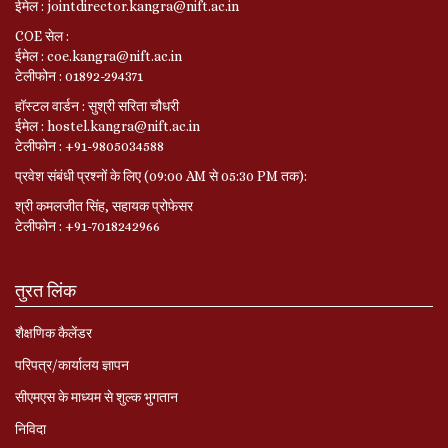
ईमेल : jointdirector.kangra@nift.ac.in
COE सेल :
ईमेल : coe.kangra@nift.ac.in
टेलीफोन : 01892-294371
हॉस्टल वार्डन : सुश्री सरिता चौधरी
ईमेल : hostel.kangra@nift.ac.in
टेलीफोन : +91-9805034588
प्रवेश संबंधी प्रश्नों के लिए (09:00 AM से 05:30 PM तक):
श्री कमलजीत सिंह, सहायक प्रोफेसर
टेलीफोन : +91-7018242966
तुरत लिंक
शैक्षणिक कैलेंडर
परिपत्र/कार्यालय ज्ञापन
सीएमएस के माध्यम से शुल्क भुगतान
निविदा