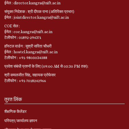
ईमेल : director.kangra@nift.ac.in
संयुक्त निदेशक : श्री दीपक राना (अतिरिक्त प्रभार)
ईमेल : jointdirector.kangra@nift.ac.in
COE सेल :
ईमेल : coe.kangra@nift.ac.in
टेलीफोन : 01892-294371
हॉस्टल वार्डन : सुश्री सरिता चौधरी
ईमेल : hostel.kangra@nift.ac.in
टेलीफोन : +91-9805034588
प्रवेश संबंधी प्रश्नों के लिए (09:00 AM से 05:30 PM तक):
श्री कमलजीत सिंह, सहायक प्रोफेसर
टेलीफोन : +91-7018242966
तुरत लिंक
शैक्षणिक कैलेंडर
परिपत्र/कार्यालय ज्ञापन