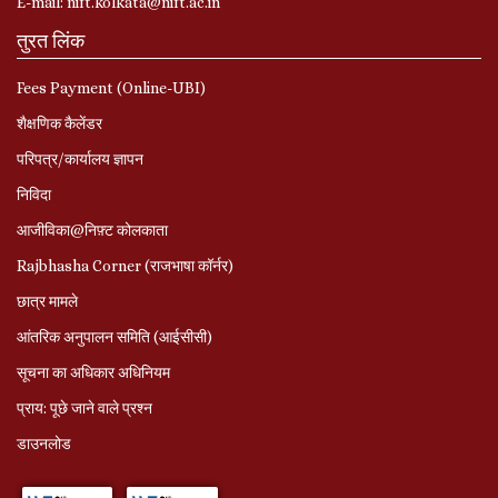
E-mail: nift.kolkata@nift.ac.in
तुरत लिंक
Fees Payment (Online-UBI)
शैक्षणिक कैलेंडर
परिपत्र/कार्यालय ज्ञापन
निविदा
आजीविका@निफ़्ट कोलकाता
Rajbhasha Corner (राजभाषा कॉर्नर)
छात्र मामले
आंतरिक अनुपालन समिति (आईसीसी)
सूचना का अधिकार अधिनियम
प्राय: पूछे जाने वाले प्रश्‍न
डाउनलोड