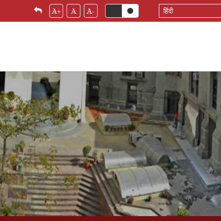
Select
A+
A
A-
your
language