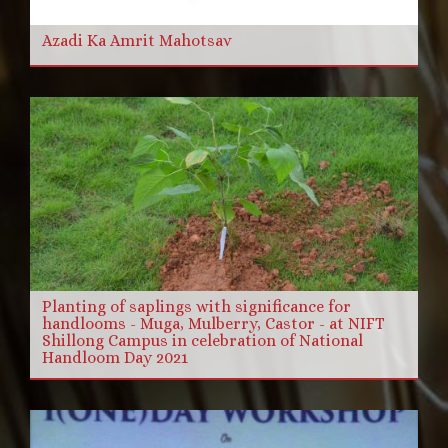
Azadi Ka Amrit Mahotsav
Planting of saplings with significance for
handlooms - Muga, Mulberry, Castor - at NIFT
Shillong Campus in celebration of National
Handloom Day 2021