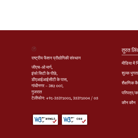
तुरत लि
राष्ट्रीय फैशन प्रौद्योगिकी संस्थान
मीडिया में 
जीएच-ओ मार्ग,
शुल्क भुगत
इंफो सिटी के पीछे,
डीएआईआईसीटी के पास,
शैक्षणिक कै
गांधीनगर – 382 007,
गुजरात
परिपत्र/का
टेलीफोन: +91-35371001, 35371004 / 05
कौन कौन