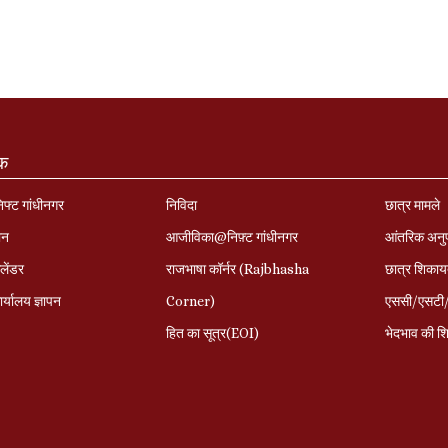
ंक
निफ्ट गांधीनगर
निविदा
छात्र मामले
ान
आजीविका@निफ़्ट गांधीनगर
आंतरिक अनु
लेंडर
राजभाषा कॉर्नर (Rajbhasha
छात्र शिकाय
र्यालय ज्ञापन
Corner)
एससी/एसटी/ओ
हित का सूत्र(EOI)
भेदभाव की शि