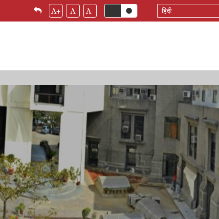
Select
A+
A
A-
your
language