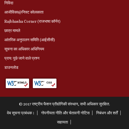
निविदा
आजीविका@निफ़्ट कोलकाता
Rajbhasha Corner (राजभाषा कॉर्नर)
छात्र मामले
आंतरिक अनुपालन समिति (आईसीसी)
सूचना का अधिकार अधिनियम
प्राय: पूछे जाने वाले प्रश्‍न
डाउनलोड
© 2017 राष्ट्रीय फैशन प्रौद्योगिकी संस्थान, सभी अधिकार सुरक्षित.
वेब सूचना प्रबंधक।
गोपनीयता नीति और चेतावनी नोटिस
निबंधन और शर्तें
सहायता