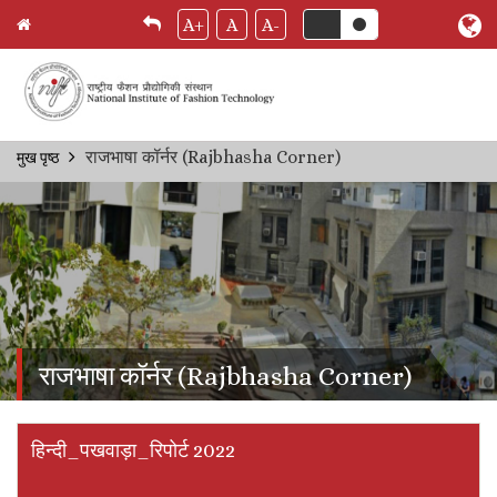
A+
A
A-
Skip
राजभाषा कॉर्नर (Rajbhasha Corner)
मुख पृष्ठ
Breadcrumb
to
main
content
राजभाषा कॉर्नर (Rajbhasha Corner)
हिन्दी_पखवाड़ा_रिपोर्ट 2022