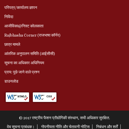
परिपत्र/कार्यालय ज्ञापन
निविदा
आजीविका@निफ़्ट कोलकाता
Rajbhasha Corner (राजभाषा कॉर्नर)
छात्र मामले
आंतरिक अनुपालन समिति (आईसीसी)
सूचना का अधिकार अधिनियम
प्राय: पूछे जाने वाले प्रश्‍न
डाउनलोड
© 2017 राष्ट्रीय फैशन प्रौद्योगिकी संस्थान, सभी अधिकार सुरक्षित.
वेब सूचना प्रबंधक।
गोपनीयता नीति और चेतावनी नोटिस
निबंधन और शर्तें