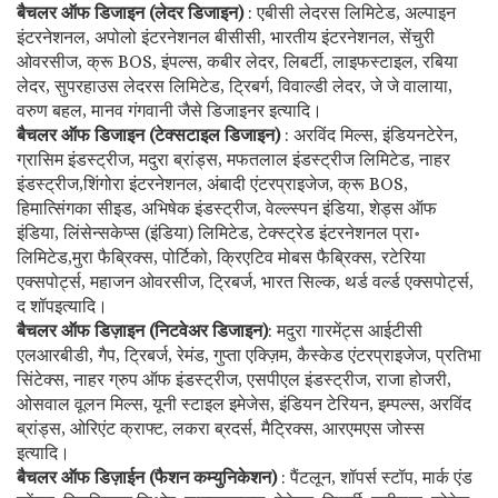
बैचलर ऑफ डिजाइन (लेदर डिजाइन)
: एबीसी लेदरस लिमिटेड, अल्पाइन
इंटरनेशनल, अपोलो इंटरनेशनल बीसीसी, भारतीय इंटरनेशनल, सेंचुरी
ओवरसीज, क्रू BOS, इंपल्स, कबीर लेदर, लिबर्टी, लाइफस्टाइल, रबिया
लेदर, सुपरहाउस लेदरस लिमिटेड, ट्रिबर्ग, विवाल्डी लेदर, जे जे वालाया,
वरुण बहल, मानव गंगवानी जैसे डिजाइनर इत्यादि।
बैचलर ऑफ डिजाइन (टेक्सटाइल डिजाइन)
: अरविंद मिल्स, इंडियनटेरेन,
ग्रासिम इंडस्ट्रीज, मदुरा ब्रांड्स, मफतलाल इंडस्ट्रीज लिमिटेड, नाहर
इंडस्ट्रीज,शिंगोरा इंटरनेशनल, अंबादी एंटरप्राइजेज, क्रू BOS,
हिमात्सिंगका सीइड, अभिषेक इंडस्ट्रीज, वेल्ल्स्पन इंडिया, शेड्स ऑफ
इंडिया, लिंसेन्सकेप्स (इंडिया) लिमिटेड, टेक्स्ट्रेड इंटरनेशनल प्रा॰
लिमिटेड,मुरा फैब्रिक्स, पोर्टिको, क्रिएटिव मोबस फैब्रिक्स, रटेरिया
एक्सपोर्ट्स, महाजन ओवरसीज, ट्रिबर्ज, भारत सिल्क, थर्ड वर्ल्ड एक्सपोर्ट्स,
द शॉपइत्यादि।
बैचलर ऑफ डिज़ाइन (निटवेअर डिजाइन)
: मदुरा गारमेंट्स आईटीसी
एलआरबीडी, गैप, ट्रिबर्ज, रेमंड, गुप्ता एक्ज़िम, कैस्केड एंटरप्राइजेज, प्रतिभा
सिंटेक्स, नाहर ग्रुप ऑफ इंडस्ट्रीज, एसपीएल इंडस्ट्रीज, राजा होजरी,
ओसवाल वूलन मिल्स, यूनी स्टाइल इमेजेस, इंडियन टेरियन, इम्पल्स, अरविंद
ब्रांड्स, ओरिएंट क्राफ्ट, लकरा ब्रदर्स, मैट्रिक्स, आरएमएस जोस्स
इत्यादि।
बैचलर ऑफ डिज़ाईन (फैशन कम्युनिकेशन)
: पैंटलून, शॉपर्स स्टॉप, मार्क एंड