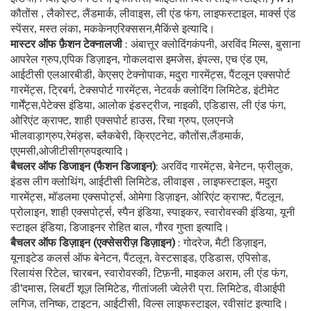
कौतोंस , लैकोस्ट, लैंडमार्क, लीवाइस, ली एंड फंग, लाइफस्टाइल, मार्क्स एंड
स्पेंसर, मस्त लंका, मककेनएरिक्ससन,मैकिंसे इत्यादि।
मास्टर ऑफ फ़ैशन टेक्नालजी
: अंबात्तूर क्लोदिंगकंपनी, अरविंद मिल्स, बुसाना
आपरेल ग्रुप,एपिक डिज़ाइन, गोकलदास इमजेस, इंपल्स, एच एंड एम,
आईटीसी एलआरबीडी, केएसए टेक्नोपाक, मदुरा गारमेंट्स, पैंटलून एक्सपोर्ट
गारमेंट्स, ट्रिबर्ग, टेक्सपोर्ट गारमेंट्स, नेटवर्क क्लोदिंग लिमिटेड, इंटीमेट
गार्मेंट्स,पेटेक्स इंडिया, आलोक इंडस्ट्रीज, नाइकी, एडिडास, ली एंड फंग,
ओरिएंट क्राफ्ट, शाही एक्सपोर्ट हाउस, रिचा ग्रुप, एलएनजे
भीलवाड़ाग्रुप,रेमंड्स, ब्लैकबेरी, क्रिएटनेट, कौतोंस,लैंडमार्क,
एएमसी,ओजीटीसीग्रुपइत्यादि।
बैचलर ऑफ डिजाइन (फैशन डिजाइन)
: अरविंद गारमेंट्स, बेनेटन, फ्रीलुक,
इंडस लीग क्लोथिंग, आईटीसी लिमिटेड, लीवाइस , लाइफस्टाइल, मदुरा
गारमेंट्स, मॉडलमा एक्सपोर्ट्स, ओमेगा डिज़ाइन, ओरिएंट क्राफ्ट, पैंटलून,
प्रोलाइन, शाही एक्सपोर्ट्स, स्पैन इंडिया, स्पाइकर, स्वारोवस्की इंडिया, यूनी
स्टाइल इंडिया, डिजाइनर रोहित बाल, गौरव गुप्ता इत्यादि।
बैचलर ऑफ डिज़ाइन (एक्सेसरीज़ डिज़ाइन)
: गोदरेज, मैटी डिज़ाइन,
यूनाइटेड कलर्स ऑफ बेनेटन, पैंटलून, वेस्टसाइड, एडिडास, एपिसोड,
रिलायंस रिटेल, चारबन, स्वारोवस्की, टिफ़नी, माइकल अराम, ली एंड फंग,
डी'दमास, लिबर्टी शूज़ लिमिटेड, गीतांजली ज्वेलेरी प्रा. लिमिटेड, वीआईपी
लगिज, तनिष्क, टाइटन, आईटीसी, विल्स लाइफस्टाइल, रवीसांट इत्यादि।