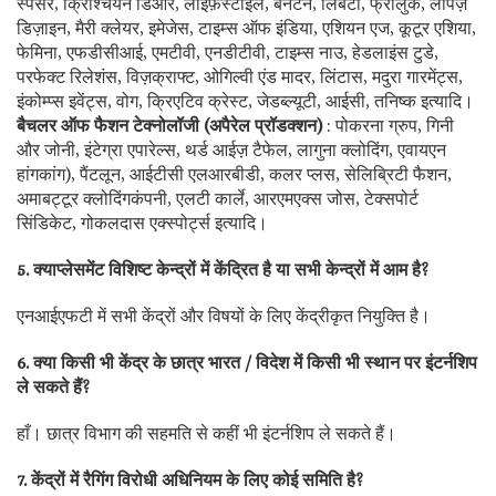
स्पेंसर, क्रिश्चियन डिओर, लाइफ़स्टाइल, बेनेटन, लिबर्टी, फ्रीलुक, लोपेज़
डिज़ाइन, मैरी क्लेयर, इमेजेस, टाइम्स ऑफ इंडिया, एशियन एज, कूटूर एशिया,
फेमिना, एफडीसीआई, एमटीवी, एनडीटीवी, टाइम्स नाउ, हेडलाइंस टुडे,
परफेक्ट रिलेशंस, विज़क्राफ्ट, ओगिल्वी एंड मादर, लिंटास, मदुरा गारमेंट्स,
इंकोम्प्स इवेंट्स, वोग, क्रिएटिव क्रेस्ट, जेडब्ल्यूटी, आईसी, तनिष्क इत्यादि।
बैचलर ऑफ फैशन टेक्नोलॉजी (अपैरेल प्रॉडक्शन)
: पोकरना ग्रुप, गिनी
और जोनी, इंटेग्रा एपारेल्स, थर्ड आईज़ टैफेल, लागुना क्लोदिंग, एवायएन
हांगकांग), पैंटलून, आईटीसी एलआरबीडी, कलर प्लस, सेलिब्रिटी फैशन,
अमाबट्टूर क्लोदिंगकंपनी, एलटी कार्ले, आरएमएक्स जोस, टेक्सपोर्ट
सिंडिकेट, गोकलदास एक्स्पोर्ट्स इत्यादि।
5. क्याप्लेसमेंट विशिष्ट केन्द्रों में केंद्रित है या सभी केन्द्रों में आम है?
एनआईएफटी में सभी केंद्रों और विषयों के लिए केंद्रीकृत नियुक्ति है।
6. क्या किसी भी केंद्र के छात्र भारत / विदेश में किसी भी स्थान पर इंटर्नशिप
ले सकते हैं?
हाँ। छात्र विभाग की सहमति से कहीं भी इंटर्नशिप ले सकते हैं।
7. केंद्रों में रैगिंग विरोधी अधिनियम के लिए कोई समिति है?