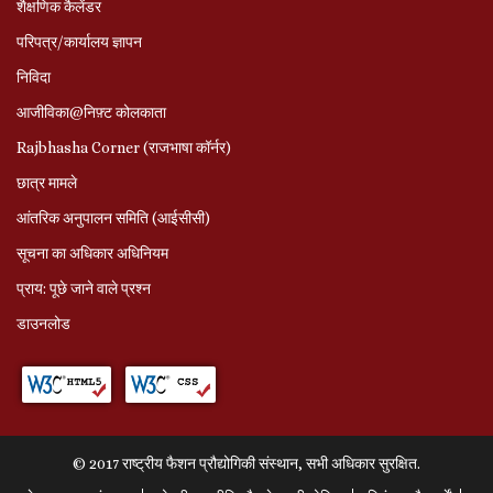
शैक्षणिक कैलेंडर
परिपत्र/कार्यालय ज्ञापन
निविदा
आजीविका@निफ़्ट कोलकाता
Rajbhasha Corner (राजभाषा कॉर्नर)
छात्र मामले
आंतरिक अनुपालन समिति (आईसीसी)
सूचना का अधिकार अधिनियम
प्राय: पूछे जाने वाले प्रश्‍न
डाउनलोड
© 2017 राष्ट्रीय फैशन प्रौद्योगिकी संस्थान, सभी अधिकार सुरक्षित.