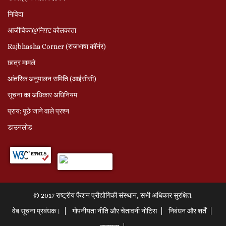
निविदा
आजीविका@निफ़्ट कोलकाता
Rajbhasha Corner (राजभाषा कॉर्नर)
छात्र मामले
आंतरिक अनुपालन समिति (आईसीसी)
सूचना का अधिकार अधिनियम
प्राय: पूछे जाने वाले प्रश्‍न
डाउनलोड
© 2017 राष्ट्रीय फैशन प्रौद्योगिकी संस्थान, सभी अधिकार सुरक्षित.
वेब सूचना प्रबंधक।
गोपनीयता नीति और चेतावनी नोटिस
निबंधन और शर्तें