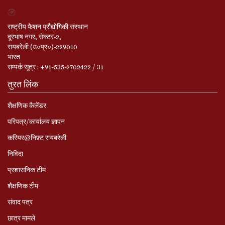
राष्ट्रीय फैशन प्रौद्योगिकी संस्थान
दूरभाष नगर, सेक्टर-2,
रायबरेली (उ०प्र०)-229010
भारत
सम्‍पर्क सूत्र : +91-535-2702422 / 31
तुरत लिंक
शैक्षणिक कैलेंडर
परिपत्र/कार्यालय ज्ञापन
करियर@निफ़्ट रायबरेली
निविदा
प्रशासनिक टीम
शैक्षणिक टीम
संवाद पत्र
छात्र मामले