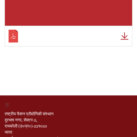
राष्ट्रीय फैशन प्रौद्योगिकी संस्थान
दूरभाष नगर, सेक्टर-2,
रायबरेली (उ०प्र०)-229010
भारत