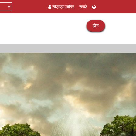
सीएमएस लॉगिन
संपर्क
होम