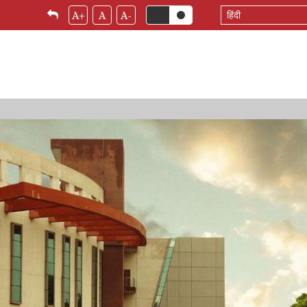
Select
A+
A
A-
your
language