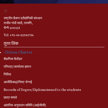
राष्ट्रीय फ़ैशन प्रौद्योगिकी संस्थान
राजीव गांधी सालै, तरमणि,
चेन्नै-600113
Tel: +91-44-22542756
तुरत लिंक
Citizen Charter
शैक्षणिक कैलेंडर
परिपत्र/कार्यालय ज्ञापन
निविदा
आजीविका@निफ़्ट चेन्नई
Records of Degree/Diploma issued to the students
छात्र मामले
आंतरिक अनुपालन समिति (आईसीसी)