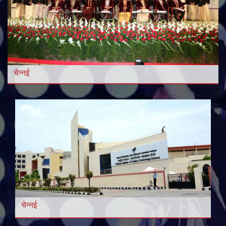
और विडियो
और पढ़ें
चेन्नई
चेन्नई