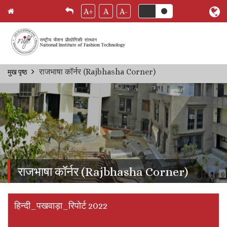
A+
A
A-
Skip
राजभाषा कॉर्नर (Rajbhasha Corner)
मुख पृष्ठ
Breadcrumb
to
main
content
राजभाषा कॉर्नर (Rajbhasha Corner)
हिन्दी_पखवाड़ा_रिपोर्ट 2022