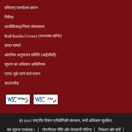
परिपत्र/कार्यालय ज्ञापन
निविदा
आजीविका@निफ़्ट कोलकाता
Rajbhasha Corner (राजभाषा कॉर्नर)
छात्र मामले
आंतरिक अनुपालन समिति (आईसीसी)
सूचना का अधिकार अधिनियम
प्राय: पूछे जाने वाले प्रश्‍न
डाउनलोड
© 2017 राष्ट्रीय फैशन प्रौद्योगिकी संस्थान, सभी अधिकार सुरक्षित.
वेब सूचना प्रबंधक।
गोपनीयता नीति और चेतावनी नोटिस
निबंधन और शर्तें