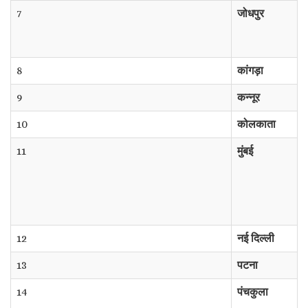
7
जोधपुर
8
कांगड़ा
9
कन्नूर
10
कोलकाता
11
मुंबई
12
नई दिल्ली
13
पटना
14
पंचकुला