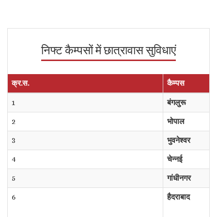
निफ्ट कैम्पसों में छात्रावास सुविधाएं
क्र.स.
कैम्पस
1
बंगलुरू
2
भोपाल
3
भुवनेश्‍वर
4
चेन्नई
5
गांधीनगर
6
हैदराबाद