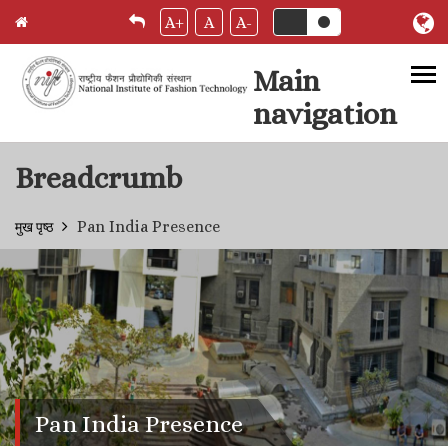
A+
A
A-
Main
navigation
Skip to main content
Breadcrumb
Pan India Presence
मुख पृष्ठ
Pan India Presence