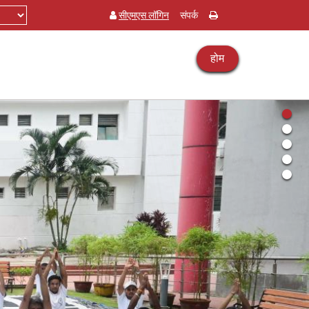
सीएमएस लॉगिन
संपर्क
होम