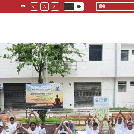
Select
A+
A
A-
your
language